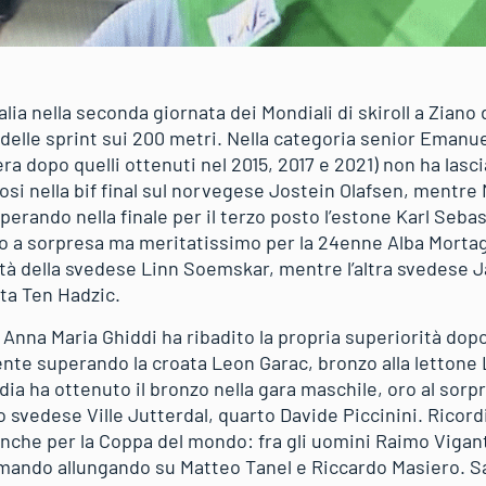
alia nella seconda giornata dei Mondiali di skiroll a Ziano
delle sprint sui 200 metri. Nella categoria senior Emanue
iera dopo quelli ottenuti nel 2015, 2017 e 2021) non ha las
i nella bif final sul norvegese Jostein Olafsen, mentre M
perando nella finale per il terzo posto l’estone Karl Seba
 a sorpresa ma meritatissimo per la 24enne Alba Mortag
ità della svedese Linn Soemskar, mentre l’altra svedese J
ata Ten Hadzic.
 Anna Maria Ghiddi ha ribadito la propria superiorità dopo 
nte superando la croata Leon Garac, bronzo alla lettone 
dia ha ottenuto il bronzo nella gara maschile, oro al so
o svedese Ville Jutterdal, quarto Davide Piccinini. Ricor
anche per la Coppa del mondo: fra gli uomini Raimo Vigant
comando allungando su Matteo Tanel e Riccardo Masiero. S