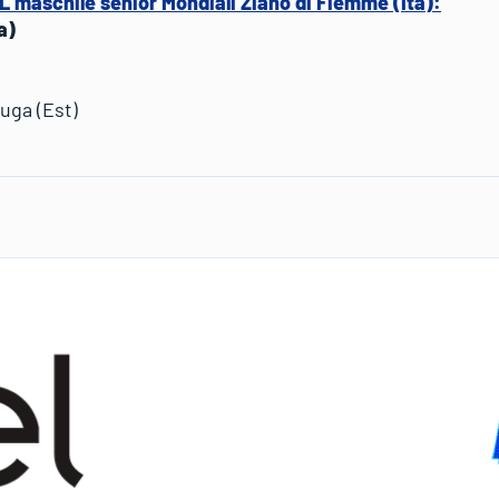
TL maschile senior Mondiali Ziano di Fiemme (Ita):
a)
uga (Est)