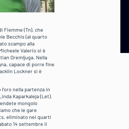
 di Fiemme (Tn), che
le Becchis (al quarto
ciato scampo alla
icheele Valerio si è
stian Dremljuga. Nella
na, capace di porre fine
acklin Lockner si è
l’oro nella partenza in
Linda Kaparkaleja (Let).
rprendete mongolo
diamo che le gare
s, eliminato nei quarti
abato 14 settembre il