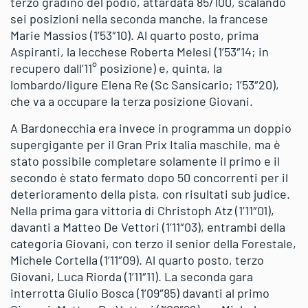
terzo gradino del podio, attardata 85/100, scalando
sei posizioni nella seconda manche, la francese
Marie Massios (1’53″10). Al quarto posto, prima
Aspiranti, la lecchese Roberta Melesi (1’53″14; in
recupero dall’11° posizione) e, quinta, la
lombardo/ligure Elena Re (Sc Sansicario; 1’53″20),
che va a occupare la terza posizione Giovani.
A Bardonecchia era invece in programma un doppio
supergigante per il Gran Prix Italia maschile, ma è
stato possibile completare solamente il primo e il
secondo è stato fermato dopo 50 concorrenti per il
deterioramento della pista, con risultati sub judice.
Nella prima gara vittoria di Christoph Atz (1’11″01),
davanti a Matteo De Vettori (1’11″03), entrambi della
categoria Giovani, con terzo il senior della Forestale,
Michele Cortella (1’11″09). Al quarto posto, terzo
Giovani, Luca Riorda (1’11″11). La seconda gara
interrotta Giulio Bosca (1’09″85) davanti al primo