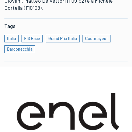
Giovani, Matteo De Vettori (1’09″92) e a Michele
Cortella (1’10″08).
Tags
Italia
FIS Race
Grand Prix Italia
Courmayeur
Bardonecchia