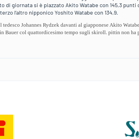
sto di giornata si è piazzato Akito Watabe con 145,3 punti 
 terzo l’altro nipponico Yoshito Watabe con 134,9.
dal tedesco Johannes Rydzek davanti al giapponese Akito Watabe
n Bauer col quattordicesimo tempo sugli skiroll. pittin non ha p