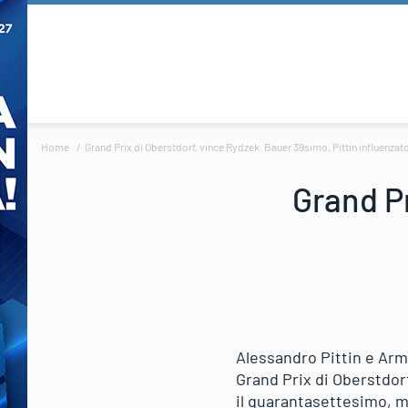
Home
Grand Prix di Oberstdorf, vince Rydzek. Bauer 39simo, Pittin influenzat
Grand Pr
Alessandro Pittin e Armi
Grand Prix di Oberstdorf
il quarantasettesimo, m