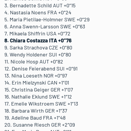
3. Bernadette Schild AUT +0″15
4. Nastasia Noens FRA +0″24
5. Maria Pietilae-Holmner SWE +0″29
6. Anna Swenn-Larsson SWE +0″63
7. Mikaela Shiffrin USA +0″72
8. Chiara Costazza ITA +0″76
9. Sarka Strachova CZE +0″80
9. Wendy Holdener SUI +0″80
11. Nicole Hosp AUT +0″82
12. Denise Feierabend SUI +0″91
13. Nina Loeseth NOR +0″97
14. Erin Mielzynski CAN +1″01
15. Christina Geiger GER +1″07
16. Nathalie Eklund SWE +1″12
17. Emelie Wikstroem SWE +1″13
18. Barbara Wirth GER +1″37
19. Adeline Baud FRA +1″48
20. Susanne Riesch GER +2″09