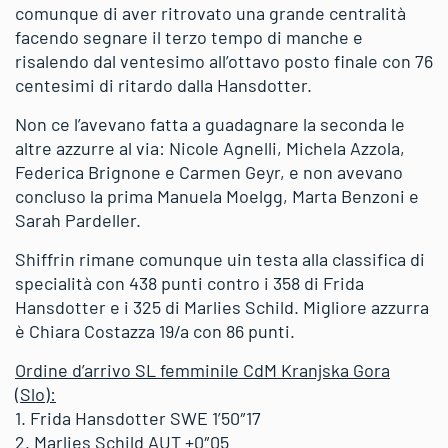
comunque di aver ritrovato una grande centralità
facendo segnare il terzo tempo di manche e
risalendo dal ventesimo all’ottavo posto finale con 76
centesimi di ritardo dalla Hansdotter.
Non ce l’avevano fatta a guadagnare la seconda le
altre azzurre al via: Nicole Agnelli, Michela Azzola,
Federica Brignone e Carmen Geyr, e non avevano
concluso la prima Manuela Moelgg, Marta Benzoni e
Sarah Pardeller.
Shiffrin rimane comunque uin testa alla classifica di
specialità con 438 punti contro i 358 di Frida
Hansdotter e i 325 di Marlies Schild. Migliore azzurra
è Chiara Costazza 19/a con 86 punti.
Ordine d’arrivo SL femminile CdM Kranjska Gora
(Slo):
1. Frida Hansdotter SWE 1’50″17
2. Marlies Schild AUT +0″05