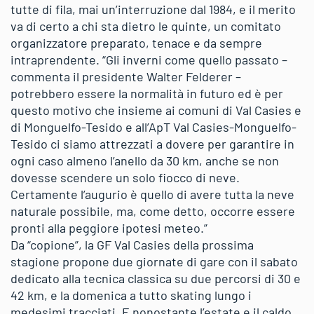
tutte di fila, mai un’interruzione dal 1984, e il merito
va di certo a chi sta dietro le quinte, un comitato
organizzatore preparato, tenace e da sempre
intraprendente. “Gli inverni come quello passato –
commenta il presidente Walter Felderer –
potrebbero essere la normalità in futuro ed è per
questo motivo che insieme ai comuni di Val Casies e
di Monguelfo-Tesido e all’ApT Val Casies-Monguelfo-
Tesido ci siamo attrezzati a dovere per garantire in
ogni caso almeno l’anello da 30 km, anche se non
dovesse scendere un solo fiocco di neve.
Certamente l’augurio è quello di avere tutta la neve
naturale possibile, ma, come detto, occorre essere
pronti alla peggiore ipotesi meteo.”
Da “copione”, la GF Val Casies della prossima
stagione propone due giornate di gare con il sabato
dedicato alla tecnica classica su due percorsi di 30 e
42 km, e la domenica a tutto skating lungo i
medesimi tracciati. E nonostante l’estate e il caldo