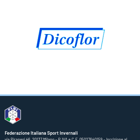
Federazione Italiana Sport Invernali
via Piranesi 46, 20137 Milano – P.IVA e C.F. 05027640159 – Iscrizione al