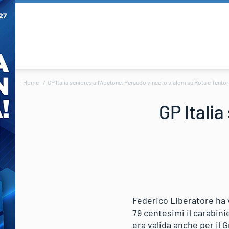
Home
GP Italia seniores all’Abetone, Peraudo vince lo slalom su Rota e Tentor
GP Italia
Federico Liberatore ha v
79 centesimi il carabin
era valida anche per il 