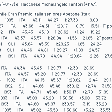
(+0″77) e il lecchese Michelangelo Tentori (+1″47).
ile Gran Premio Italia seniores Abetone (Ita):
rico 1995 ITA 43.11 44.27 1:27.38 9.00
 ITA 43.66 44.51 1:28.17 +0.79 15.51 – 1° posto
992 ITA 43.43 45.19 1:28.62 +1.24 19.22
TA 43.37 45.57 1:28.94 +1.56 21.85 – 2° posto G
991 SUI 43.84 45.39 1:29.23 +1.85 24.24
88 SUI 44.46 44.81 1:29.27 +1.89 24.57
elo 1991 ITA 44.70 44.94 1:29.64 +2.26 27.62 – 
 ITA 44.34 45.43 1:29.77 +2.39 28.69
91 ITA 44.57 45.20 1:29.77 +2.39 28.69
ano 1992 ITA 44.15 45.67 1:29.82 +2.44 29.1
in 1992 SUI 44.66 45.46 1:30.12 +2.74 31.58
eo 1993 ITA 44.71 45.46 1:30.17 +2.79 31.99
 1993 ITA 45.09 45.29 1:30.38 +3.00 33.72
 1993 ITA 44.60 45.97 1:30.57 +3.19 35.29
ea 1995 ITA 45.02 45.58 1:30.60 +3.22 35.53