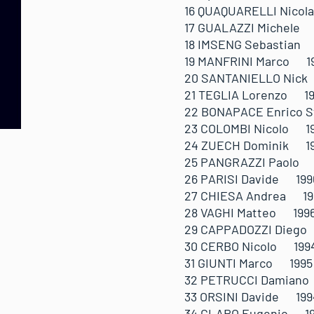
16 QUAQUARELLI Nic
17 GUALAZZI Michel
18 IMSENG Sebastia
19 MANFRINI Marco 
20 SANTANIELLO Ni
21 TEGLIA Lorenzo 
22 BONAPACE Enrico
23 COLOMBI Nicolo 
24 ZUECH Dominik 
25 PANGRAZZI Paolo
26 PARISI Davide 1
27 CHIESA Andrea 1
28 VAGHI Matteo 19
29 CAPPADOZZI Dieg
30 CERBO Nicolo 19
31 GIUNTI Marco 19
32 PETRUCCI Damian
33 ORSINI Davide 1
34 CLARO Eugenio 