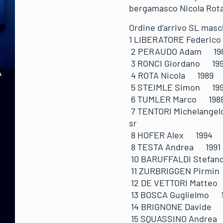
bergamasco Nicola Rota 
Ordine d’arrivo SL masch
1 LIBERATORE Fede
2 PERAUDO Adam 1987
3 RONCI Giordano 1
4 ROTA Nicola 1989 I
5 STEIMLE Simon 1
6 TUMLER Marco 19
7 TENTORI Michelang
sr
8 HOFER Alex 1994
8 TESTA Andrea 19
10 BARUFFALDI Stef
11 ZURBRIGGEN Pirm
12 DE VETTORI Matt
13 BOSCA Guglielmo
14 BRIGNONE Davide
15 SQUASSINO Andr