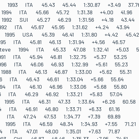
ola 1993 ITA 45.43 45.44 1:30.87 +3.49 37.7
e 1994 ITA 45.66 45.72 1:31.38 +4.00 41.96
n 1992 SUI 45.27 46.29 1:31.56 +4.18 43.44
1992 ITA 45.67 45.95 1:31.62 +4.24 43.94
ck 1995 USA 45.39 46.41 1:31.80 +4.42 45.4
1995 ITA 45.81 46.13 1:31.94 +4.56 46.57
 Steve 1994 ITA 45.33 47.08 1:32.41 +5.03 5
1991 ITA 45.94 46.81 1:32.75 +5.37 53.25
1996 ITA 46.06 46.93 1:32.99 +5.61 55.23
 1988 ITA 46.13 46.87 1:33.00 +5.62 55.31
996 ITA 46.43 46.61 1:33.04 +5.66 55.64
994 ITA 46.10 46.96 1:33.06 +5.68 55.80
96 ITA 46.29 46.92 1:33.21 +5.83 57.04
o 1995 ITA 46.31 47.33 1:33.64 +6.26 60.58
94 ITA 46.91 46.80 1:33.71 +6.33 61.16
95 ITA 47.24 47.53 1:34.77 +7.39 69.89
o 1995 ITA 46.59 48.34 1:34.93 +7.55 71.21
994 ITA 47.01 48.00 1:35.01 +7.63 71.87
1993 CHI 46.87 48.46 1:35.33 +7.95 74.51