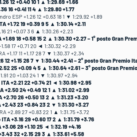
.26 12 +0.40 10 1 ▲ 1:29.69 +1.66
6 16 +0.41 11 4 ▲ 1:29.80 +1.77
dro ESP +1.26 12 +0.63 18 1 ▼ 1:29.92 +1.89
 +1.72 19 +0.39 9 5 ▲ 1:30.14 +2.11
16 21 +0.07 3 6 ▲ 1:30.26 +2.23
+1.69 18 +0.58 15 2 ▲ 1:30.30 +2.27 – 1° posto Gran Premi
.58 17 +0.71 20 ◄ 1:30.32 +2.29
 +1.17 11 +1.17 28 7 ▼ 1:30.37 +2.34
 12 +1.15 26 7 ▼ 1:30.44 +2.41 – 2° posto Gran Premio Ita
52 25 +0.09 4 5 ▲ 1:30.64 +2.61 – 3° posto Gran Premio 
.91 20 +1.03 24 1 ▼ 1:30.97 +2.94
ITA +2.21 22 +0.74 21 ◄ 1:30.98 +2.95
 +2.50 24 +0.49 12 1 ▲ 1:31.02 +2.99
 +2.70 26 +0.50 13 2 ▲ 1:31.23 +3.20
 +2.43 23 +0.84 23 2 ▼ 1:31.30 +3.27
 +2.89 27 +0.83 22 1 ▲ 1:31.75 +3.72
TA +3.16 29 +0.60 17 2 ▲ 1:31.79 +3.76
 +3.06 28 +1.10 25 ◄ 1:32.19 +4.16
3.43 32 +2.15 29 3 ▲ 1:33.61 +5.58