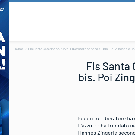
Home
Fis Santa Caterina Valfurva, Liberatore concede il bis. Poi Zingerle e Ba
Fis Santa 
bis. Poi Zin
Federico Liberatore ha 
L’azzurro ha trionfato n
Hannes Zingerle secondo