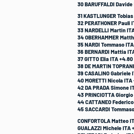
30 BARUFFALDI Davide I
31 KASTLUNGER Tobias I
32 PERATHONER Pauli IT
33 NARDELLI Martin ITA
34 OBERHAMMER Matthia
35 NARDI Tommaso ITA +
36 BERNARDI Mattia ITA
37 GITTO Elia ITA +4.80
38 DE MARTIN TOPRANIN
39 CASALINO Gabriele I
40 MORETTI Nicola ITA 
42 DA PRADA Simone ITA
43 PRINCIOTTA Giorgio I
44 CATTANEO Federico I
45 SACCARDI Tommaso IT
CONFORTOLA Matteo IT
GUALAZZI Michele ITA +