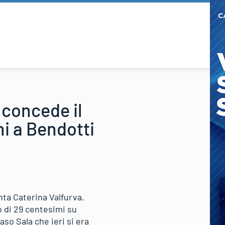
 concede il
ni a Bendotti
nta Caterina Valfurva.
o di 29 centesimi su
so Sala che ieri si era