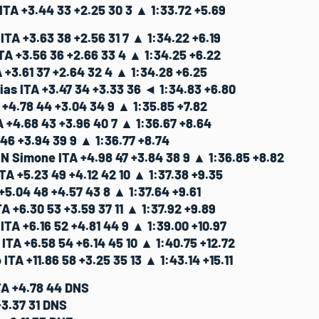
TA +3.44 33 +2.25 30 3 ▲ 1:33.72 +5.69
TA +3.63 38 +2.56 31 7 ▲ 1:34.22 +6.19
A +3.56 36 +2.66 33 4 ▲ 1:34.25 +6.22
 +3.61 37 +2.64 32 4 ▲ 1:34.28 +6.25
s ITA +3.47 34 +3.33 36 ◄ 1:34.83 +6.80
4.78 44 +3.04 34 9 ▲ 1:35.85 +7.82
 +4.68 43 +3.96 40 7 ▲ 1:36.67 +8.64
 46 +3.94 39 9 ▲ 1:36.77 +8.74
 Simone ITA +4.98 47 +3.84 38 9 ▲ 1:36.85 +8.82
TA +5.23 49 +4.12 42 10 ▲ 1:37.38 +9.35
+5.04 48 +4.57 43 8 ▲ 1:37.64 +9.61
 +6.30 53 +3.59 37 11 ▲ 1:37.92 +9.89
TA +6.16 52 +4.81 44 9 ▲ 1:39.00 +10.97
TA +6.58 54 +6.14 45 10 ▲ 1:40.75 +12.72
A +11.86 58 +3.25 35 13 ▲ 1:43.14 +15.11
A +4.78 44 DNS
3.37 31 DNS