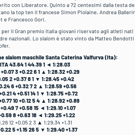
rito con Liberatore. Quinto a 72 centesimi dalla testa del
no la top ten il francese Simon Piolaine, Andrea Ballerin, 
ot e Francesco Gori.
per il Gran premio Italia giovani riservato agli atleti nati f
dre nazionali. Lo slalom è stato vinto da Matteo Bendott
ofer.
he slalom maschile Santa Caterina Valfurva (Ita):
ITA 43.64 1 44.39 1 ◄ 1:28.03
+0.07 3 +0.22 6 1 ▲ 1:28.32 +0.29
05 2 +0.37 8 1 ▼ 1:28.45 +0.42
24 6 +0.32 7 2 ▲ 1:28.59 +0.56
0.21 4 +0.51 14 1 ▼ 1:28.75 +0.72
0.77 10 +0.12 5 4 ▲ 1:28.92 +0.89
0.49 7 +0.58 15 ◄ 1:29.10 +1.07
+0.59 8 +0.63 18 ◄ 1:29.25 +1.22
26 12 +0.05 2 3 ▲ 1:29.34 +1.31
0.22 5 +1.15 26 5 ▼ 1:29.40 +1.37