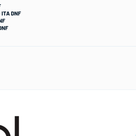
F
 ITA DNF
NF
DNF