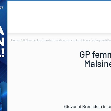
Home
GP femminile a Frenstat, qualificate le sorelle Malsiner. Nella gara di
GP femmi
Malsine
Giovanni Bresadola in c