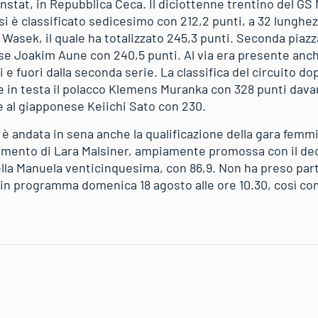
nstat, in Repubblica Ceca. Il diciottenne trentino del GS
i è classificato sedicesimo con 212,2 punti, a 32 lunghez
Wasek, il quale ha totalizzato 245,3 punti. Seconda piazz
se Joakim Aune con 240,5 punti. Al via era presente anche
 e fuori dalla seconda serie. La classifica del circuito do
e in testa il polacco Klemens Muranka con 328 punti dava
 e al giapponese Keiichi Sato con 230.
è andata in sena anche la qualificazione della gara femmin
amento di Lara Malsiner, ampiamente promossa con il de
ella Manuela venticinquesima, con 86,9. Non ha preso part
è in programma domenica 18 agosto alle ore 10.30, così co