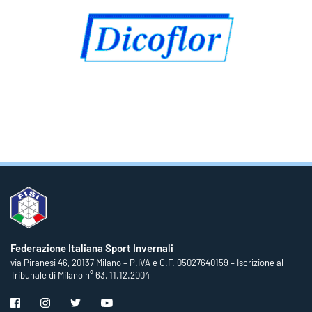
Federazione Italiana Sport Invernali
via Piranesi 46, 20137 Milano – P.IVA e C.F. 05027640159 – Iscrizione al
Tribunale di Milano n° 63, 11.12.2004