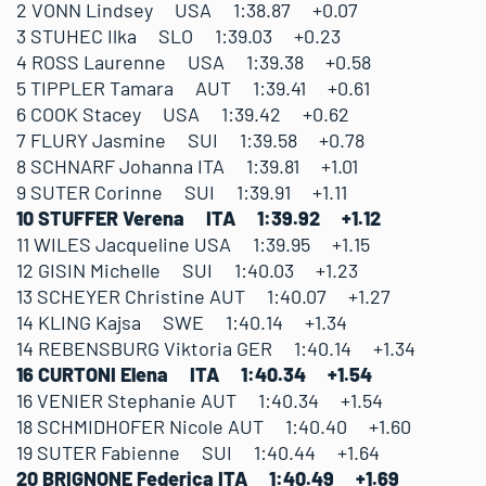
2 VONN Lindsey USA 1:38.87 +0.07
3 STUHEC Ilka SLO 1:39.03 +0.23
4 ROSS Laurenne USA 1:39.38 +0.58
5 TIPPLER Tamara AUT 1:39.41 +0.61
6 COOK Stacey USA 1:39.42 +0.62
7 FLURY Jasmine SUI 1:39.58 +0.78
8 SCHNARF Johanna ITA 1:39.81 +1.01
9 SUTER Corinne SUI 1:39.91 +1.11
10 STUFFER Verena ITA 1:39.92 +1.12
11 WILES Jacqueline USA 1:39.95 +1.15
12 GISIN Michelle SUI 1:40.03 +1.23
13 SCHEYER Christine AUT 1:40.07 +1.27
14 KLING Kajsa SWE 1:40.14 +1.34
14 REBENSBURG Viktoria GER 1:40.14 +1.34
16 CURTONI Elena ITA 1:40.34 +1.54
16 VENIER Stephanie AUT 1:40.34 +1.54
18 SCHMIDHOFER Nicole AUT 1:40.40 +1.60
19 SUTER Fabienne SUI 1:40.44 +1.64
20 BRIGNONE Federica ITA 1:40.49 +1.69