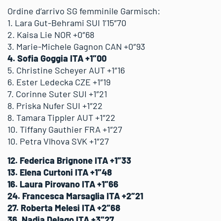
Ordine d’arrivo SG femminile Garmisch:
1. Lara Gut-Behrami SUI 1’15″70
2. Kaisa Lie NOR +0″68
3. Marie-Michele Gagnon CAN +0″93
4. Sofia Goggia ITA +1″00
5. Christine Scheyer AUT +1″16
6. Ester Ledecka CZE +1″19
7. Corinne Suter SUI +1″21
8. Priska Nufer SUI +1″22
8. Tamara Tippler AUT +1″22
10. Tiffany Gauthier FRA +1″27
10. Petra Vlhova SVK +1″27
12. Federica Brignone ITA +1″33
13. Elena Curtoni ITA +1″48
16. Laura Pirovano ITA +1″66
24. Francesca Marsaglia ITA +2″21
27. Roberta Melesi ITA +2″68
36. Nadia Delago ITA +3″27