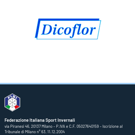
Federazione Italiana Sport Invernali
via Piranesi 46, 20137 Milano – P.IVA e C.F. 05027640159 – Iscrizione al
Tribunale di Milano n° 63, 11.12.2004