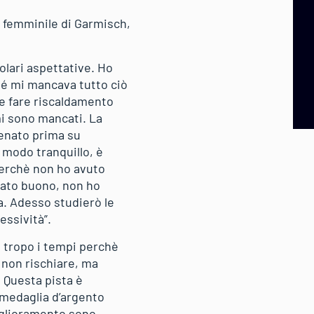
a femminile di Garmisch,
colari aspettative. Ho
hé mi mancava tutto ciò
he fare riscaldamento
i sono mancati. La
renato prima su
in modo tranquillo, è
perchè non ho avuto
stato buono, non ho
a. Adesso studierò le
ressività”.
e tropo i tempi perchè
 non rischiare, ma
. Questa pista è
 medaglia d’argento
miglioramento sono