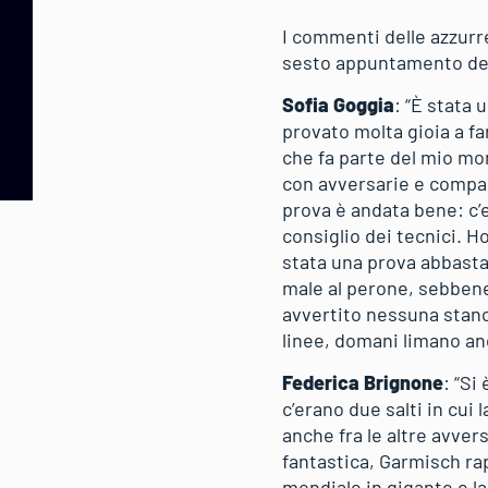
I commenti delle azzurr
sesto appuntamento dell
Sofia Goggia
: “È stata 
provato molta gioia a f
che fa parte del mio mo
con avversarie e compag
prova è andata bene: c’
consiglio dei tecnici. Ho
stata una prova abbasta
male al perone, sebbene 
avvertito nessuna stanc
linee, domani limano anc
Federica Brignone
: “Si
c’erano due salti in cui
anche fra le altre avvers
fantastica, Garmisch ra
mondiale in gigante e la