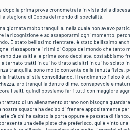
e dopo la prima prova cronometrata in vista della disces
a stagione di Coppa del mondo di specialità.
una giornata molto tranquilla, nella quale non avevo parti
are la ricognizione e ad assaporarmi ogni momento, perc
ndo. È stato bellissimo rientrare, è stato bellissimo anc
ne, riassaporare i ritmi di Coppa del mondo che tanto m
erano due salti e le prime sono decollate, così abbiamo f
 alternato tratti in cui ho tirato ad altri in cui ho sciato 
nza tranquilla, sono molto contenta della tenuta fisica, 
la frattura si stia consolidando. Il rendimento fisico è 
hezza, ero tranquilla dentro di me, consapevole e matur
ora i salti, quindi possiamo farli tutti con maggiore agg
 è trattato di un allenamento strano non bisogna guardar
 la nostra squadra ha deciso di frenare appositamente per
arie c’è chi ha saltato la porta oppure è passata di fianco
ppresenta una delle piste che preferisco, qui è vinto una
 neve è un biliardo. Il tracciato gira molto, i margini di 