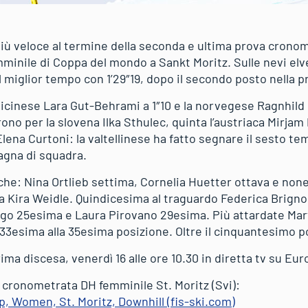
 più veloce al termine della seconda e ultima prova crono
mminile di Coppa del mondo a Sankt Moritz. Sulle nevi el
 miglior tempo con 1’29″19, dopo il secondo posto nella p
la ticinese Lara Gut-Behrami a 1″10 e la norvegese Ragnhi
ono per la slovena Ilka Sthulec, quinta l’austriaca Mirja
ena Curtoni: la valtellinese ha fatto segnare il sesto te
pagna di squadra.
che: Nina Ortlieb settima, Cornelia Huetter ottava e no
a Kira Weidle. Quindicesima al traguardo Federica Brigno
go 25esima e Laura Pirovano 29esima. Più attardate Mar
a 33esima alla 35esima posizione. Oltre il cinquantesimo 
a discesa, venerdì 16 alle ore 10.30 in diretta tv su Eur
a cronometrata DH femminile St. Moritz (Svi):
p, Women, St. Moritz, Downhill (fis-ski.com)