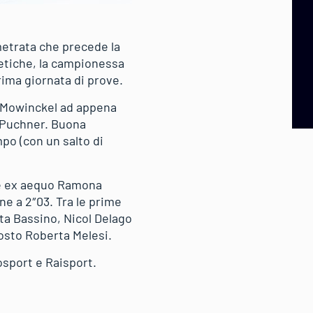
metrata che precede la
vetiche, la campionessa
rima giornata di prove.
ld Mowinckel ad appena
m Puchner. Buona
mpo (con un salto di
ne ex aequo Ramona
ne a 2″03. Tra le prime
ta Bassino, Nicol Delago
posto Roberta Melesi.
osport e Raisport.