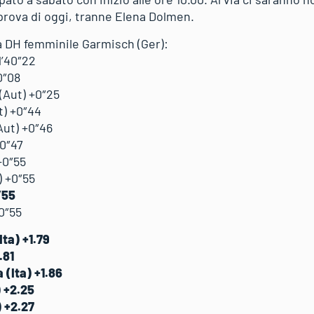
prova di oggi, tranne Elena Dolmen.
a DH femminile Garmisch (Ger):
1’40″22
0″08
(Aut) +0″25
t) +0″44
Aut) +0″46
+0″47
+0″55
) +0″55
″55
+0″55
Ita) +1.79
.81
 (Ita) +1.86
) +2.25
) +2.27