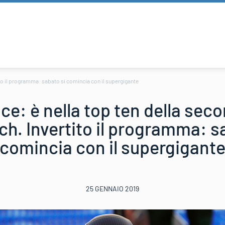
ito il programma: sabato si comincia con il supergigante
ce: è nella top ten della seco
h. Invertito il programma: s
comincia con il supergigant
25 GENNAIO 2019