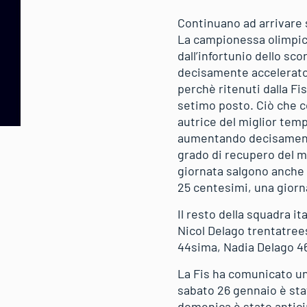
Continuano ad arrivare 
La campionessa olimpica 
dall’infortunio dello sco
decisamente accelerato 
perchè ritenuti dalla F
setimo posto. Ciò che c
autrice del miglior temp
aumentando decisamente 
grado di recupero del ma
giornata salgono anche 
25 centesimi, una giorn
Il resto della squadra i
Nicol Delago trentatree
44sima, Nadia Delago 4
La Fis ha comunicato un
sabato 26 gennaio è sta
domenica è stato anticip