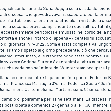
segnali confortanti da Sofia Goggia sulla strada del pien
di discesa, che giovedì aveva riassaporato per la prima 
rso 18 ottobre nell’allenamento ufficiale in vista della di
nella seconda prova comprendente i due salti evitati il
is eccessivamente pericolosi e smussati nel corso della n
onforta è anche il ritardo di appena 47 centesimi accusat
o di giornata in 1’40″22. Sofia è stata competitiva lungo tu
il ritmo rispetto al giorno precedente, ciò che cercava p
lleolo infortunato, e le risposte sono state positive. Sull
la svizzera Corinne Suter a 8 centesimi e l’altra austria
ata che vede ben sei atlete del Wunterteam occupare i pr
taliana ha concluso oltre il quindicesimo posto: Federica
sima, Francesca Marsaglia 37sima, Federica Sosio 43esi
6sima, Elena Curtoni 51sima, Marta Bassino 53sima, Ele
 cambio di pogramma per il fine settimana. La discesa in
ta posticipata a domenica 27 gennaio alle 11.30, mentre i
ato a sabato con inizio alle ore 10.00. Al via ci saranno n