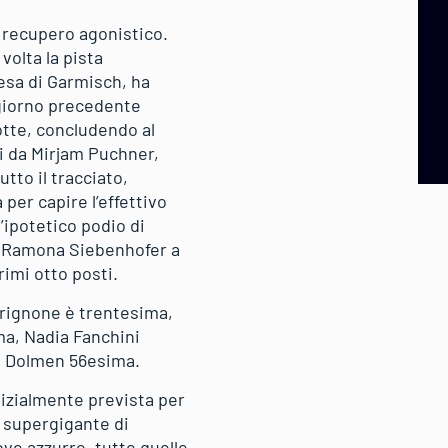
o recupero agonistico.
volta la pista
scesa di Garmisch, ha
 giorno precedente
otte, concludendo al
i da Mirjam Puchner,
tto il tracciato,
er capire l’effettivo
’ipotetico podio di
ca Ramona Siebenhofer a
imi otto posti.
 Brignone è trentesima,
ma, Nadia Fanchini
na Dolmen 56esima.
izialmente prevista per
l supergigante di
ove azzurre, tutte quelle