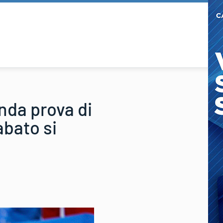
nda prova di
abato si
e