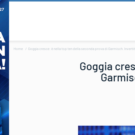
Home
Goggia cresce: è nella top ten della seconda prova di Garmisch. Invert
Goggia cres
Garmisc