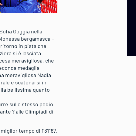
Sofia Goggia nella
ampionessa bergamasca –
 ritorno in pista che
iera si è lasciata
scesa meravigliosa, che
a seconda medaglia
na meravigliosa Nadia
rale e scatenarsi in
glia bellissima quanto
urre sullo stesso podio
ante ? alle Olimpiadi di
miglior tempo di 1’31″87,