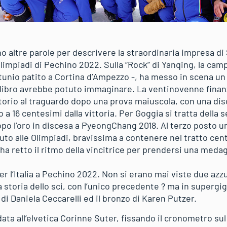
 altre parole per descrivere la straordinaria impresa di 
Olimpiadi di Pechino 2022. Sulla “Rock” di Yanqing, la c
fortunio patito a Cortina d’Ampezzo -, ha messo in scena un
calibro avrebbe potuto immaginare. La ventinovenne finanz
atorio al traguardo dopo una prova maiuscola, con una di
to a 16 centesimi dalla vittoria. Per Goggia si tratta dell
po l’oro in discesa a PyeongChang 2018. Al terzo posto u
luto alle Olimpiadi, bravissima a contenere nel tratto cent
ha retto il ritmo della vincitrice per prendersi una meda
r l’Italia a Pechino 2022. Non si erano mai viste due azz
a storia dello sci, con l’unico precedente ? ma in supergig
 di Daniela Ceccarelli ed il bronzo di Karen Putzer.
ata all’elvetica Corinne Suter, fissando il cronometro sul 