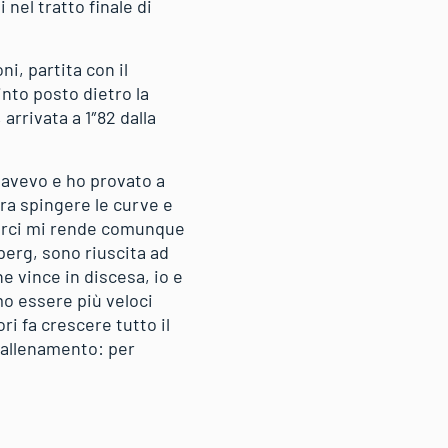
nel tratto finale di
i, partita con il
into posto dietro la
arrivata a 1″82 dalla
 avevo e ho provato a
ra spingere le curve e
serci mi rende comunque
uperg, sono riuscita ad
he vince in discesa, io e
mo essere più veloci
ri fa crescere tutto il
 allenamento: per