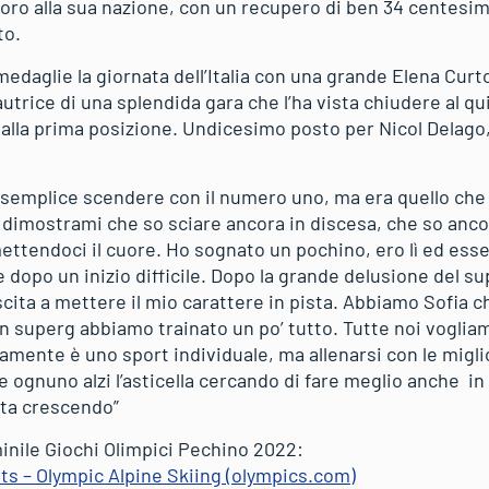
 oro alla sua nazione, con un recupero di ben 34 centesimi 
to.
medaglie la giornata dell’Italia con una grande Elena Curton
trice di una splendida gara che l’ha vista chiudere al qu
alla prima posizione. Undicesimo posto per Nicol Delago, 
 semplice scendere con il numero uno, ma era quello che
 dimostrami che so sciare ancora in discesa, che so anco
ettendoci il cuore. Ho sognato un pochino, ero lì ed es
e dopo un inizio difficile. Dopo la grande delusione del s
uscita a mettere il mio carattere in pista. Abbiamo Sofia c
n superg abbiamo trainato un po’ tutto. Tutte noi voglia
ramente è uno sport individuale, ma allenarsi con le miglio
 ognuno alzi l’asticella cercando di fare meglio anche in
 sta crescendo”
inile Giochi Olimpici Pechino 2022:
s – Olympic Alpine Skiing (olympics.com)