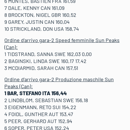
6 MONTES, BASTIEN FRA 161,59
7 DALE, KENNY CAN 161,09
8 BROCKTON, NIGEL GBR 160,52
9 GAREY, JUSTIN CAN 160,04
10 STRICKLAND, DON USA 158,74
Ordine d’arrivo gara-2 Speed femminile Sun Peaks
(Can):
1 TIDSTRAND, SANNA SWE 162,03 0,00
2 BAGINSKI, LINDA SWE 160,17 17,42
3 MCDIARMID, SARAH CAN 157,51
Ordine d’arrivo gara-2 Produzione maschile Sun
Peaks (Can):
1 BAR, STEFANO ITA 156,44
2 LINDBLOM, SEBASTIAN SWE 156,18
3 EIGENMANN, RETO SUI 154,22
4 FOIDL, GUNTHER AUT 153,47
5 PEER, GERHARD AUT 152,94
6 SOPER, PETER USA 152,24