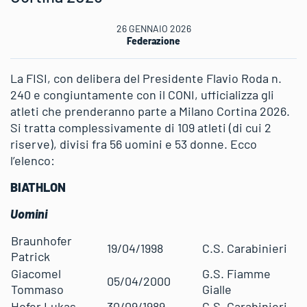
26 GENNAIO 2026
Federazione
La FISI, con delibera del Presidente Flavio Roda n.
240 e congiuntamente con il CONI, ufficializza gli
atleti che prenderanno parte a Milano Cortina 2026.
Si tratta complessivamente di 109 atleti (di cui 2
riserve), divisi fra 56 uomini e 53 donne. Ecco
l’elenco:
BIATHLON
Uomini
Braunhofer
19/04/1998
C.S. Carabinieri
Patrick
Giacomel
G.S. Fiamme
05/04/2000
Tommaso
Gialle
Hofer Lukas
30/09/1989
C.S. Carabinieri