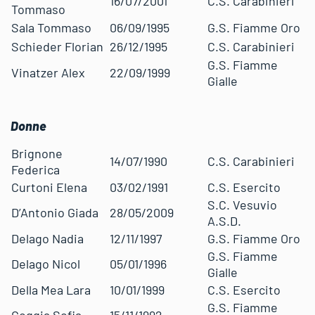
16/07/2001
C.S. Carabinieri
Tommaso
Sala Tommaso
06/09/1995
G.S. Fiamme Oro
Schieder Florian
26/12/1995
C.S. Carabinieri
G.S. Fiamme
Vinatzer Alex
22/09/1999
Gialle
Donne
Brignone
14/07/1990
C.S. Carabinieri
Federica
Curtoni Elena
03/02/1991
C.S. Esercito
S.C. Vesuvio
D’Antonio Giada
28/05/2009
A.S.D.
Delago Nadia
12/11/1997
G.S. Fiamme Oro
G.S. Fiamme
Delago Nicol
05/01/1996
Gialle
Della Mea Lara
10/01/1999
C.S. Esercito
G.S. Fiamme
Goggia Sofia
15/11/1992