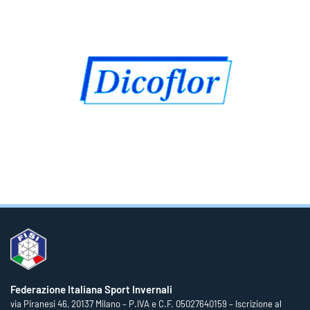
Federazione Italiana Sport Invernali
via Piranesi 46, 20137 Milano – P.IVA e C.F. 05027640159 – Iscrizione al