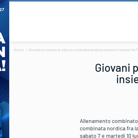
Home
Giovani promesse di salto e combinata nordica insieme in raduno fra Pl
Giovani 
insi
Allenamento combinato f
combinata nordica fra la
sabato 7 e martedì 10 lu