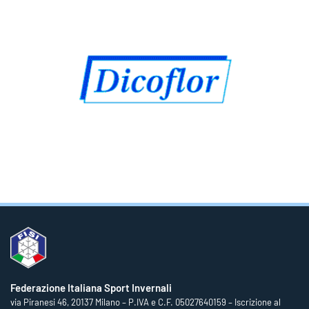
Federazione Italiana Sport Invernali
via Piranesi 46, 20137 Milano – P.IVA e C.F. 05027640159 – Iscrizione al