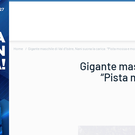
Home
Gigante maschile di Val d’Isère, Nani suona la carica: “Pista mossa e molto
Gigante masc
“Pista 