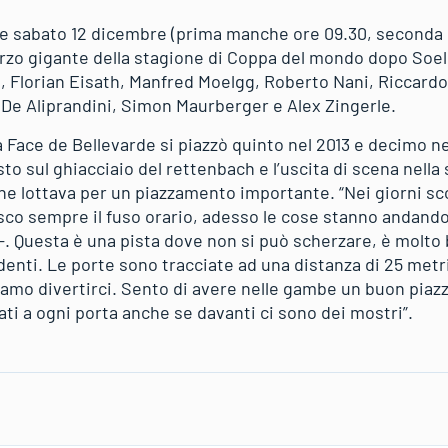
che sabato 12 dicembre (prima manche ore 09.30, seconda
rzo gigante della stagione di Coppa del mondo dopo Soel
n, Florian Eisath, Manfred Moelgg, Roberto Nani, Riccard
 De Aliprandini, Simon Maurberger e Alex Zingerle.
a Face de Bellevarde si piazzò quinto nel 2013 e decimo nel
sto sul ghiacciaio del rettenbach e l’uscita di scena nel
he lottava per un piazzamento importante. “Nei giorni sc
co sempre il fuso orario, adesso le cose stanno andando 
 -. Questa è una pista dove non si può scherzare, è molto 
denti. Le porte sono tracciate ad una distanza di 25 metr
iamo divertirci. Sento di avere nelle gambe un buon piaz
ti a ogni porta anche se davanti ci sono dei mostri”.