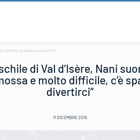
 difficile, c’è spazio per divertirci”
hile di Val d’Isère, Nani suo
mossa e molto difficile, c’è sp
divertirci”
11 DICEMBRE 2015