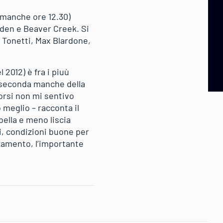
 manche ore 12.30)
den e Beaver Creek. Si
o Tonetti, Max Blardone,
 2012) è fra i piuù
la seconda manche della
orsi non mi sentivo
meglio – racconta il
bella e meno liscia
i, condizioni buone per
zamento, l’importante