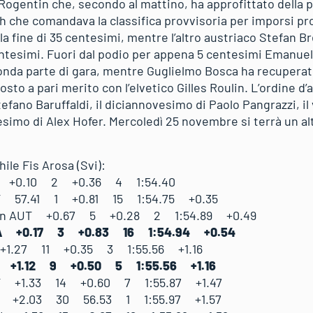
Rogentin che, secondo al mattino, ha approfittato della
che comandava la classifica provvisoria per imporsi pr
alla fine di 35 centesimi, mentre l’altro austriaco Stefan B
entesimi. Fuori dal podio per appena 5 centesimi Emanuel
onda parte di gara, mentre Guglielmo Bosca ha recuperat
sto a pari merito con l’elvetico Gilles Roulin. L’ordine d
efano Baruffaldi, il diciannovesimo di Paolo Pangrazzi, i
esimo di Alex Hofer. Mercoledì 25 novembre si terrà un al
ile Fis Arosa (Svi):
SUI +0.10 2 +0.36 4 1:54.40
 57.41 1 +0.81 15 1:54.75 +0.35
fan AUT +0.67 5 +0.28 2 1:54.89 +0.49
TA +0.17 3 +0.83 16 1:54.94 +0.54
 +1.27 11 +0.35 3 1:55.56 +1.16
TA +1.12 9 +0.50 5 1:55.56 +1.16
UT +1.33 14 +0.60 7 1:55.87 +1.47
I +2.03 30 56.53 1 1:55.97 +1.57