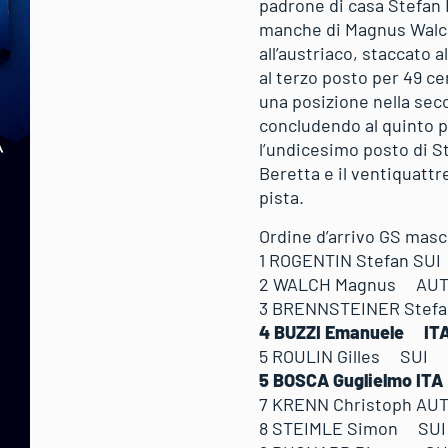
padrone di casa Stefan 
manche di Magnus Walch 
all’austriaco, staccato 
al terzo posto per 49 c
una posizione nella sec
concludendo al quinto po
l’undicesimo posto di St
Beretta e il ventiquattr
pista.
Ordine d’arrivo GS masch
1 ROGENTIN Stefan 
2 WALCH Magnus AUT
3 BRENNSTEINER Ste
4 BUZZI Emanuele I
5 ROULIN Gilles SUI
5 BOSCA Guglielmo I
7 KRENN Christoph A
8 STEIMLE Simon SU