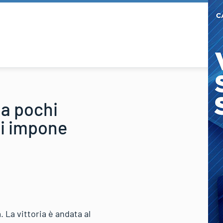
 a pochi
Si impone
 La vittoria è andata al