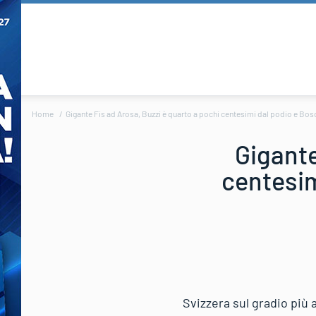
Home
Gigante Fis ad Arosa, Buzzi è quarto a pochi centesimi dal podio e Bos
Gigante
centesim
Svizzera sul gradio più 