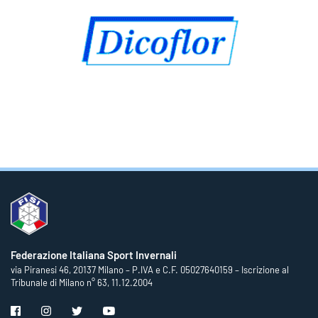
Federazione Italiana Sport Invernali
via Piranesi 46, 20137 Milano – P.IVA e C.F. 05027640159 – Iscrizione al
Tribunale di Milano n° 63, 11.12.2004