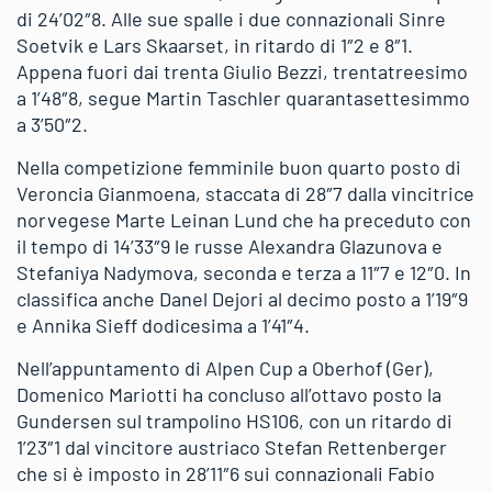
di 24’02″8. Alle sue spalle i due connazionali Sinre
Soetvik e Lars Skaarset, in ritardo di 1″2 e 8″1.
Appena fuori dai trenta Giulio Bezzi, trentatreesimo
a 1’48″8, segue Martin Taschler quarantasettesimmo
a 3’50″2.
Nella competizione femminile buon quarto posto di
Veroncia Gianmoena, staccata di 28″7 dalla vincitrice
norvegese Marte Leinan Lund che ha preceduto con
il tempo di 14’33″9 le russe Alexandra Glazunova e
Stefaniya Nadymova, seconda e terza a 11″7 e 12″0. In
classifica anche Danel Dejori al decimo posto a 1’19″9
e Annika Sieff dodicesima a 1’41″4.
Nell’appuntamento di Alpen Cup a Oberhof (Ger),
Domenico Mariotti ha concluso all’ottavo posto la
Gundersen sul trampolino HS106, con un ritardo di
1’23″1 dal vincitore austriaco Stefan Rettenberger
che si è imposto in 28’11″6 sui connazionali Fabio