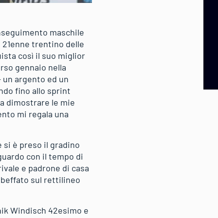
 inseguimento maschile
l 21enne trentino delle
sta così il suo miglior
orso gennaio nella
– un argento ed un
ndo fino allo sprint
 a dimostrare le mie
mento mi regala una
 si è preso il gradino
aguardo con il tempo di
 rivale e padrone di casa
beffato sul rettilineo
minik Windisch 42esimo e