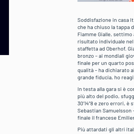
Soddisfazione in casa I
che ha chiuso la tappa d
Fiamme Gialle, settimo a
risultato individuale ne
staffetta ad Oberhof. G
bronzo – ai mondiali giov
finale per un quarto po
qualità – ha dichiarato 
grande fiducia, ho reagi
In testa alla gara si è 
più alto del podio, sfugg
30’14”8 e zero errori, è 
Sebastian Samuelsson – p
finale il francese Emilie
Più attardati gli altri 