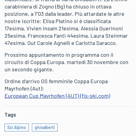
carabiniera di Zogno (Bg) ha chiuso in ottava
posizione, a 1”03 dalla leader. Più attardate le altre
nostre iscritte: Elisa Platino si è classificata
17esima, Vivien Insam 21esima, Alessia Guerinoni
25esima, Francesca Fanti 44esima, Laura Steinmar
47esima. Out Carole Agnelli e Carlotta Saracco.
Prossimo appuntamento in programma con il
circuito di Coppa Europa, martedì 30 novembre con
un secondo gigante.
Ordine d’arrivo GS femminile Coppa Europa
Mayrhofen (Aut):
European Cup Mayrhofen (AUT) (fis-ski.com)
Tags
Sci Alpino
ghisalberti