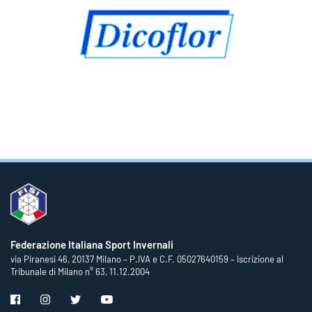
Federazione Italiana Sport Invernali
via Piranesi 46, 20137 Milano – P.IVA e C.F. 05027640159 – Iscrizione al
Tribunale di Milano n° 63, 11.12.2004