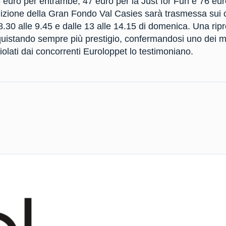
95 euro per entrambe, 47 euro per la Just for Fun e 76 eu
dizione della Gran Fondo Val Casies sarà trasmessa sui c
 8.30 alle 9.45 e dalle 13 alle 14.15 di domenica. Una rip
quistando sempre più prestigio, confermandosi uno dei m
iolati dai concorrenti Euroloppet lo testimoniano.