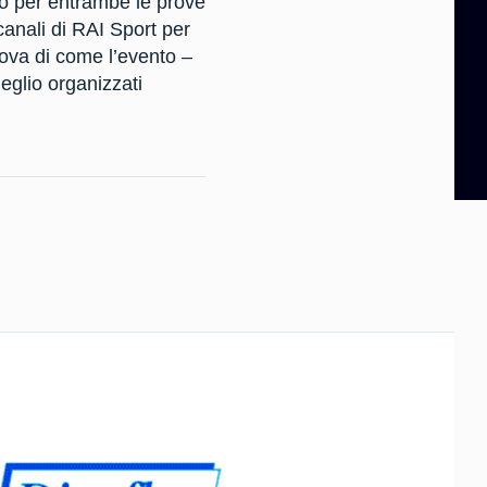
ro per entrambe le prove
anali di RAI Sport per
rova di come l’evento –
eglio organizzati