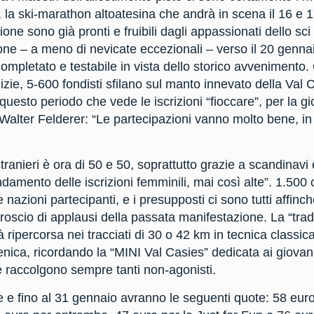
la ski-marathon altoatesina che andrà in scena il 16 e 1
ione sono già pronti e fruibili dagli appassionati dello sci 
ne – a meno di nevicate eccezionali – verso il 20 gennaio
mpletato e testabile in vista dello storico avvenimento. 
alizie, 5-600 fondisti sfilano sul manto innevato della Val 
questo periodo che vede le iscrizioni “fioccare”, per la gi
Walter Felderer: “Le partecipazioni vanno molto bene, in 
tranieri è ora di 50 e 50, soprattutto grazie a scandinavi
ndamento delle iscrizioni femminili, mai così alte”. 1.500 c
le nazioni partecipanti, e i presupposti ci sono tutti affin
croscio di applausi della passata manifestazione. La “tradi
à ripercorsa nei tracciati di 30 o 42 km in tecnica classic
nica, ricordando la “MINI Val Casies” dedicata ai giovani d
e raccolgono sempre tanti non-agonisti.
e e fino al 31 gennaio avranno le seguenti quote: 58 euro