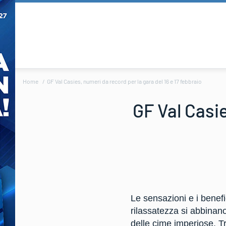
Home
GF Val Casies, numeri da record per la gara del 16 e 17 febbraio
GF Val Casie
Le sensazioni e i benefic
rilassatezza si abbinano
delle cime imperiose. Tr