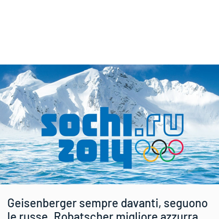
Geisenberger sempre davanti, seguono
le russe. Robatscher migliore azzurra