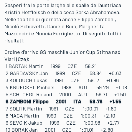
Gasperi fra le porte larghe alle spalle dell’austriaca
Kristin Hetfleisch e della ceca Sarka Abrahamova.
Nelle top ten di giornata anche Filippo Zamboni,
Nicolò Schiavetti, Daniele Buio, Margherita
Mazzoncini e Moncia Ferrighetto. Di seguito tutti i
risultati:
Ordine d’arrivo GS maschile Junior Cup Stitna nad
Vlari (Cze):
1 BARTAK Martin 1999 CZE 58.21
2 GARDAVSKY Jan 1989 CZE 58.84 +0.63
3 KOLOUCH Lukas 1991 CZE 59.17 +0.96
4 KRUECKEL Michael 1988 AUT 59.29 +1.08
5 SCHLOEGL Roland 2000 AUT 59.71 +1.50
6 ZAMBONI Filippo 2001 ITA 59.76 +1.55
7 SOLTIK Martin 1991 CZE 1:00.01 +1.80
8 MACA Martin 1990 CZE 1:00.31 +2.10
9 SEVCIK Jakub 1999 CZE 1:00.98 +2.77
10 BORAK Jan 2001 CZE 1:01.01 +2.80