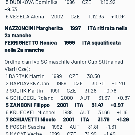
5 DUDIKOVA Dominika 1996 CZE 1:10.92
+9.53
6 VESELA Alena 2002 CZE 1:12.33 +10.94
MAZZONCINI Margherita 1997 ITA ritirata nella
2a manche
FERRIGHETTO Monica 1999 ITA squalificata
nella 2a manche
Ordine d’arrivo SG maschile Junior Cup Stitna nad
Vlari (Cze):
1 BARTAK Martin 1999 CZE 30.50
2 GARDAVSKY Jan 1989 CZE 30.70 +0.20
3 SOLTIK Martin 1991 CZE 31.28 +0.78
4 SCHLOEGL Roland 2000 AUT 31.37 +0.87
5 ZAMBONI Filippo 2001 ITA 31.47 +0.97
6 KRUECKEL Michael 1988 AUT 31.66 +1.16
7 SCHIAVETTI Nicolo 2001 ITA 31.79 +1.29
8 POSCH Sascha 1992 AUT 31.81 +1.31
9 MACAT Vaclav 1999 CZE 31.99 +1.49