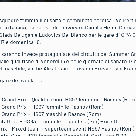
quadre femminili di salto e combinata nordica. Ivo Pertil
ca italiana, ha deciso di convocare Camilla Henni Comazzi
Giada Delugan e Ludovica Del Bianco per le gare di OPA 
 17 e domenica 18.
, saranno invece protagoniste del circuito del Summer Gr
alle qualifiche di venerdì 16 e nelle giornata di sabato 17
l maschile, anche Alex Insam, Giovanni Bresadola e Fra
 gare del weekend:
Grand Prix – Qualificazioni HS97 femminile Rasnov (Rom
 Grand Prix – HS97 femminile Rasnov (Rom)
 Grand Prix – HS97 maschile Rasnov (Rom)
ntal Cup – HS83 femminile Degenfeld (Ger) – ore 11.00
Prix – Mixed team + superteam event HS97 Rasnov (Rom)
ntal Cup – HS83 femminile Degenfeld (Ger) – ore 11.00