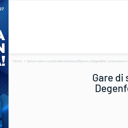
Home
Gare di salto e combinata nordica a Rasnov e Degenfeld: convocazion
Gare di
Degenf