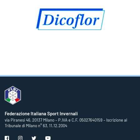
Federazione Italiana Sport Invernali
via Piranesi 46, 20137 Milano – P.IVA e C.F. 05027640159 – Iscrizione al
Tribunale di Milano n° 63, 11.12.2004