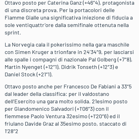
Ottavo posto per Caterina Ganz (+46″4), protagonista
di una discreta prova. Per la portacolori delle
Fiamme Gialle una significativa iniezione di fiducia a
sole ventiquattr’ore dalla semifinale ottenuta nella
sprint.
La Norvegia cala il pokerissimo nella gara maschile
con Simen Kruger a trionfare in 24’34″9, per lasciarsi
alle spalle i compagni di nazionale Pal Golberg (+7″8),
Martin Nyenget (+12″1), Didrik Tonseth (+12″3) e
Daniel Stock (+21″1).
Ottavo posto anche per Francesco De Fabiani a 33″5
dal leader della classifica: per il valdostano
dell’Esercito una gara molto solida. 21esimo posto
per Giandomenico Salvadori (+1’06″3) con il
fiemmese Paolo Ventura 32esimo (+1’20″6) ed il
friulano Davide Graz al 35esimo posto, staccato di
1’28″2