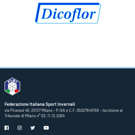
Federazione Italiana Sport Invernali
via Piranesi 46, 20137 Milano – P.IVA e C.F. 05027640159 – Iscrizione al
Tribunale di Milano n° 63, 11.12.2004