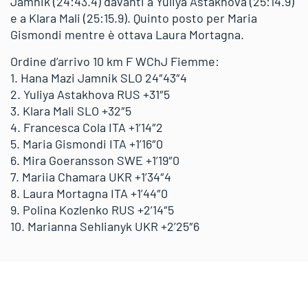
Jamnik (24:43.4) davanti a Yuliya Astakhova (25:14.9)
e a Klara Mali (25:15.9). Quinto posto per Maria
Gismondi mentre è ottava Laura Mortagna.
Ordine d’arrivo 10 km F WChJ Fiemme:
1. Hana Mazi Jamnik SLO 24″43″4
2. Yuliya Astakhova RUS +31″5
3. Klara Mali SLO +32″5
4. Francesca Cola ITA +1’14″2
5. Maria Gismondi ITA +1’16″0
6. Mira Goeransson SWE +1’19″0
7. Mariia Chamara UKR +1’34″4
8. Laura Mortagna ITA +1’44″0
9. Polina Kozlenko RUS +2’14″5
10. Marianna Sehlianyk UKR +2’25″6