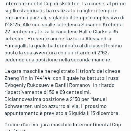
Intercontinental Cup di skeleton. La cinese, al primo
sigillo stagionale, ha realizzato i migliori tempi in
entrambi i parziali, siglando il tempo complessivo di
1’48″25. Alle sue spalle la tedesca Susanne Kreher a
22 centesimi, terza la canadese Hallie Clarke a 35
cetesimi. Presente anche l’azzurra Alessandra
Fumagalli, la quale ha terminato al diciassettesimo
posto la sua avventura con un ritardo di 2″62,
cedendo una posizione nella seconda manche.
La gara maschile ha registrato il trionfo del cinese
Zheng Yin in 1’44″44, con il quale ha battuto i russi
Evbgeniy Rukosuev e Daniil Romanov, in ritardo
rispettivamente di 59 e 69 centesimi.
Diciannovesima posizione a 2″30 per Manuel
Schwaerzer, unico azzurro al via. Il prossimo
appuntamento è previsto a Sigulda il 13 dicembre.
Ordine d’arrivo gara maschile Intercontinental Cup