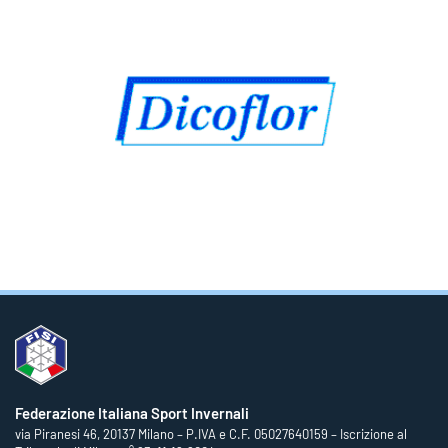
Federazione Italiana Sport Invernali
via Piranesi 46, 20137 Milano – P.IVA e C.F. 05027640159 – Iscrizione al