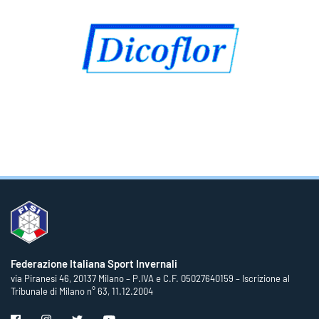
Federazione Italiana Sport Invernali
via Piranesi 46, 20137 Milano – P.IVA e C.F. 05027640159 – Iscrizione al
Tribunale di Milano n° 63, 11.12.2004