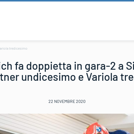
Variola tredicesimo
ich fa doppietta in gara-2 a S
ner undicesimo e Variola tr
22 NOVEMBRE 2020