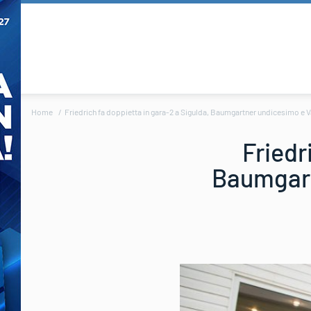
Home
Friedrich fa doppietta in gara-2 a Sigulda, Baumgartner undicesimo e 
Friedr
Baumgart