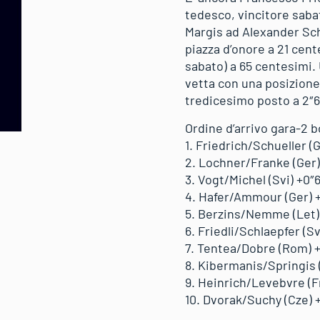
tedesco, vincitore saba
Margis ad Alexander Sch
piazza d’onore a 21 cent
sabato) a 65 centesimi.
vetta con una posizione
tredicesimo posto a 2″
Ordine d’arrivo gara-2 b
1. Friedrich/Schueller (G
2. Lochner/Franke (Ger)
3. Vogt/Michel (Svi) +0″
4. Hafer/Ammour (Ger) 
5. Berzins/Nemme (Let)
6. Friedli/Schlaepfer (Sv
7. Tentea/Dobre (Rom) 
8. Kibermanis/Springis 
9. Heinrich/Levebvre (Fr
10. Dvorak/Suchy (Cze) 