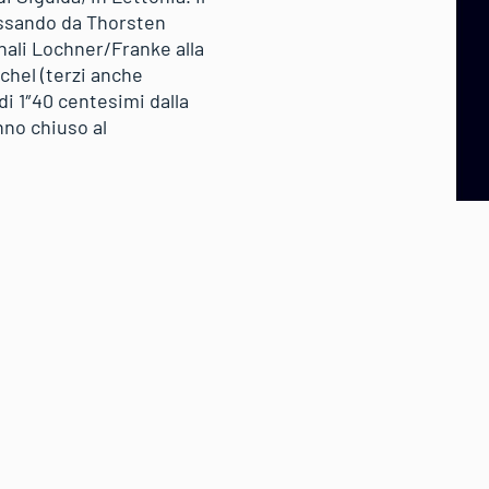
assando da Thorsten
nali Lochner/Franke alla
chel (terzi anche
i 1″40 centesimi dalla
nno chiuso al