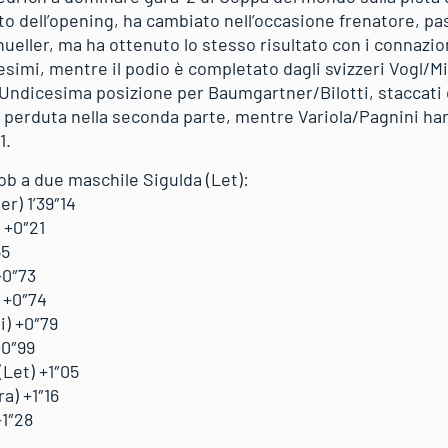
to dell’opening, ha cambiato nell’occasione frenatore, p
ueller, ma ha ottenuto lo stesso risultato con i connazio
esimi, mentre il podio è completato dagli svizzeri Vogl/Mi
 Undicesima posizione per Baumgartner/Bilotti, staccati d
 perduta nella seconda parte, mentre Variola/Pagnini ha
61.
ob a due maschile Sigulda (Let):
er) 1’39″14
 +0″21
65
+0″73
 +0″74
i) +0″79
+0″99
(Let) +1″05
a) +1″16
+1″28