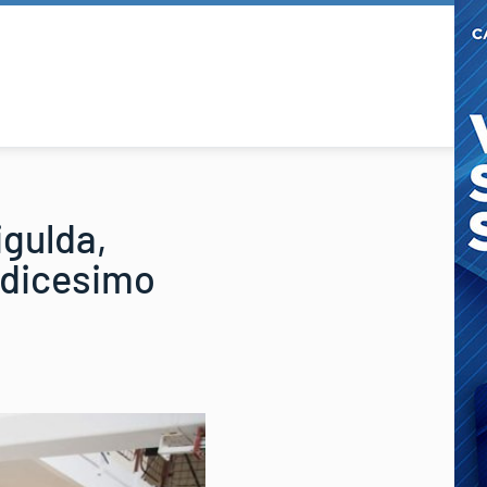
igulda,
edicesimo