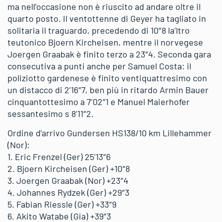
ma nell’occasione non è riuscito ad andare oltre il
quarto posto. Il ventottenne di Geyer ha tagliato in
solitaria il traguardo, precedendo di 10″8 la’ltro
teutonico Bjoern Kircheisen, mentre il norvegese
Joergen Graabak è finito terzo a 23″4. Seconda gara
consecutiva a punti anche per Samuel Costa: il
poliziotto gardenese è finito ventiquattresimo con
un distacco di 2’16″7, ben più in ritardo Armin Bauer
cinquantottesimo a 7’02″1 e Manuel Maierhofer
sessantesimo s 8’11″2.
Ordine d’arrivo Gundersen HS138/10 km Lillehammer
(Nor):
1. Eric Frenzel (Ger) 25’13″6
2. Bjoern Kircheisen (Ger) +10″8
3. Joergen Graabak (Nor) +23″4
4. Johannes Rydzek (Ger) +29″3
5. Fabian Riessle (Ger) +33″9
6. Akito Watabe (Gia) +39″3