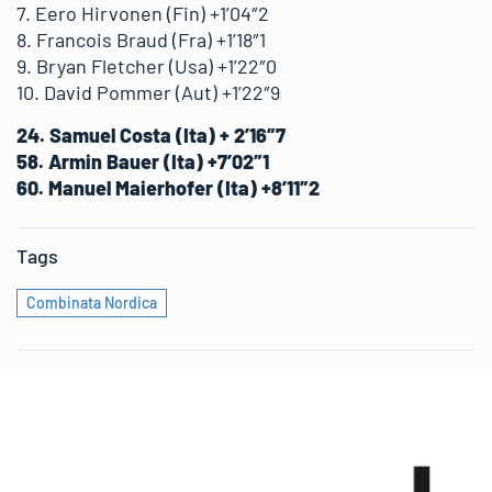
7. Eero Hirvonen (Fin) +1’04″2
8. Francois Braud (Fra) +1’18″1
9. Bryan Fletcher (Usa) +1’22″0
10. David Pommer (Aut) +1’22″9
24. Samuel Costa (Ita) + 2’16″7
58. Armin Bauer (Ita) +7’02″1
60. Manuel Maierhofer (Ita) +8’11″2
Tags
Combinata Nordica