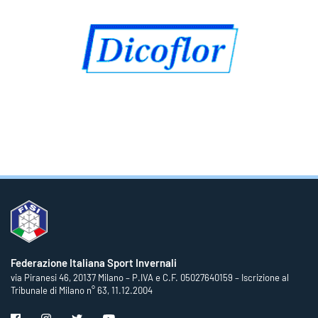
Federazione Italiana Sport Invernali
via Piranesi 46, 20137 Milano – P.IVA e C.F. 05027640159 – Iscrizione al
Tribunale di Milano n° 63, 11.12.2004