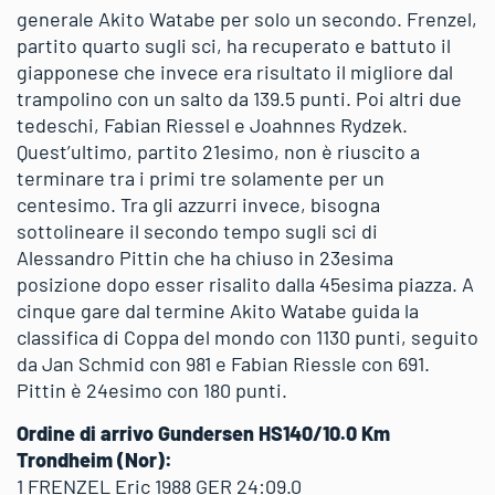
generale Akito Watabe per solo un secondo. Frenzel,
partito quarto sugli sci, ha recuperato e battuto il
giapponese che invece era risultato il migliore dal
trampolino con un salto da 139.5 punti. Poi altri due
tedeschi, Fabian Riessel e Joahnnes Rydzek.
Quest’ultimo, partito 21esimo, non è riuscito a
terminare tra i primi tre solamente per un
centesimo. Tra gli azzurri invece, bisogna
sottolineare il secondo tempo sugli sci di
Alessandro Pittin che ha chiuso in 23esima
posizione dopo esser risalito dalla 45esima piazza. A
cinque gare dal termine Akito Watabe guida la
classifica di Coppa del mondo con 1130 punti, seguito
da Jan Schmid con 981 e Fabian Riessle con 691.
Pittin è 24esimo con 180 punti.
Ordine di arrivo Gundersen HS140/10.0 Km
Trondheim (Nor):
1 FRENZEL Eric 1988 GER 24:09.0