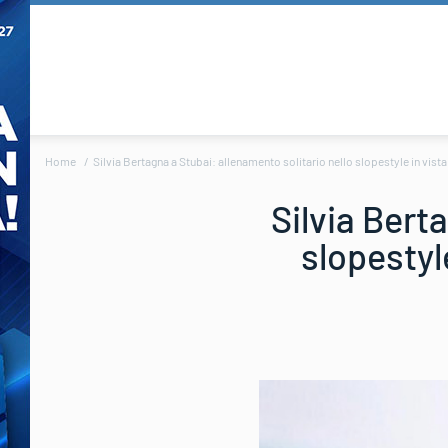
Home
Silvia Bertagna a Stubai: allenamento solitario nello slopestyle in vist
Silvia Bert
slopestyl