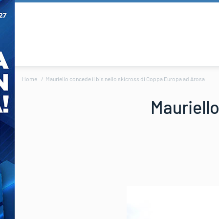
Home
Mauriello concede il bis nello skicross di Coppa Europa ad Arosa
Mauriello