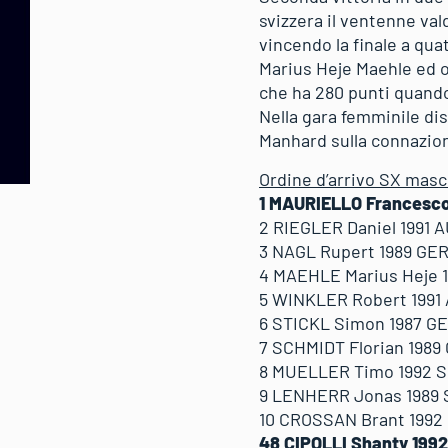
svizzera il ventenne va
vincendo la finale a qua
Marius Heje Maehle ed or
che ha 280 punti quando
Nella gara femminile dis
Manhard sulla connazion
Ordine d’arrivo SX masc
1 MAURIELLO Francesco
2 RIEGLER Daniel 1991 
3 NAGL Rupert 1989 GER
4 MAEHLE Marius Heje 1
5 WINKLER Robert 1991 
6 STICKL Simon 1987 GE
7 SCHMIDT Florian 1989
8 MUELLER Timo 1992 S
9 LENHERR Jonas 1989 S
10 CROSSAN Brant 1992
48 CIPOLLI Shanty 1992