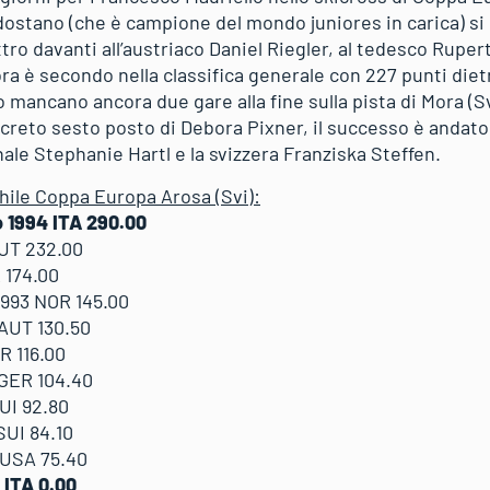
ldostano (che è campione del mondo juniores in carica) 
ttro davanti all’austriaco Daniel Riegler, al tedesco Rupe
a è secondo nella classifica generale con 227 punti dietr
 mancano ancora due gare alla fine sulla pista di Mora (
creto sesto posto di Debora Pixner, il successo è andato
ale Stephanie Hartl e la svizzera Franziska Steffen.
hile Coppa Europa Arosa (Svi):
 1994 ITA 290.00
AUT 232.00
 174.00
993 NOR 145.00
AUT 130.50
R 116.00
 GER 104.40
UI 92.80
UI 84.10
 USA 75.40
 ITA 0.00