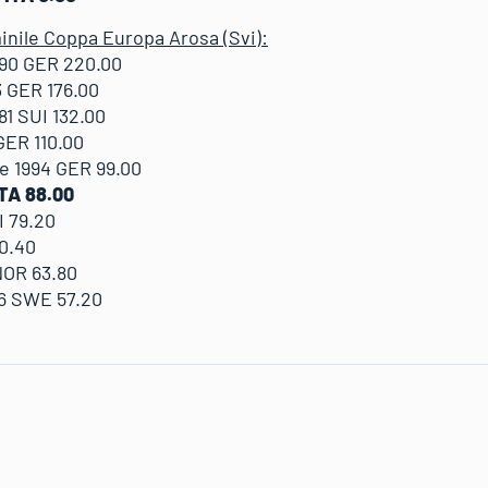
inile Coppa Europa Arosa (Svi):
990 GER 220.00
 GER 176.00
1 SUI 132.00
GER 110.00
 1994 GER 99.00
TA 88.00
 79.20
70.40
NOR 63.80
6 SWE 57.20