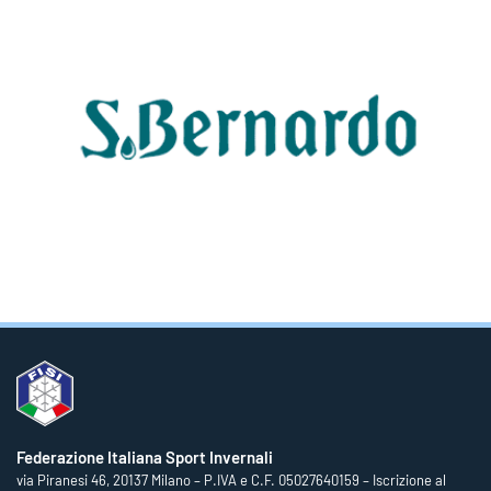
Federazione Italiana Sport Invernali
via Piranesi 46, 20137 Milano – P.IVA e C.F. 05027640159 – Iscrizione al