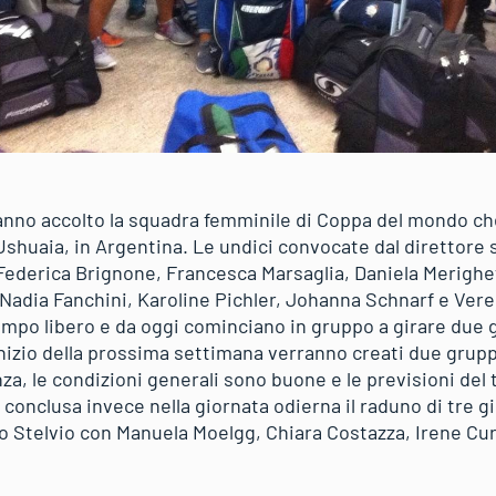
nno accolto la squadra femminile di Coppa del mondo che
 Ushuaia, in Argentina. Le undici convocate dal direttore
 Federica Brignone, Francesca Marsaglia, Daniela Merighet
 Nadia Fanchini, Karoline Pichler, Johanna Schnarf e Vere
ampo libero e da oggi cominciano in gruppo a girare due gi
inizio della prossima settimana verranno creati due grupp
za, le condizioni generali sono buone e le previsioni del
è conclusa invece nella giornata odierna il raduno di tre g
o Stelvio con Manuela Moelgg, Chiara Costazza, Irene Cur