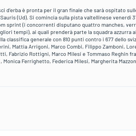
i d’erba è pronta per il gran finale che sarà ospitato sull
 Sauris (Ud). Si comincia sulla pista valtellinese venerdì 3
om sprint (i concorrenti disputano quattro manches, ver
migliori tempi), ai quali prenderà parte la squadra azzurra 
la classifica generale con 810 punti contro i 677 dello sv
erini, Mattia Arrigoni, Marco Combi, Filippo Zamboni, Lor
tti, Fabrizio Rottigni, Marco Milesi e Tommaso Reghin fra
 Monica Ferrighetto, Federica Milesi, Margherita Mazzonci