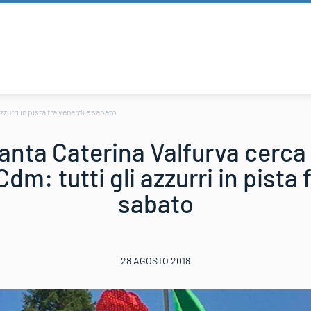
zzurri in pista fra venerdì e sabato
anta Caterina Valfurva cerca 
Cdm: tutti gli azzurri in pista 
sabato
28 AGOSTO 2018