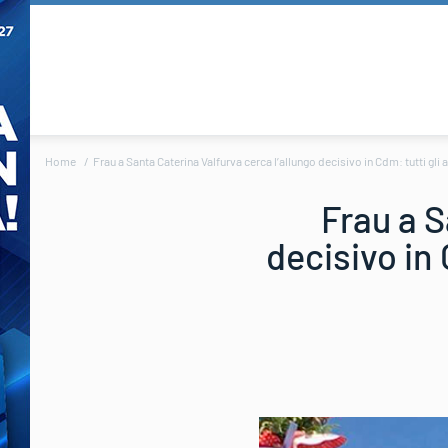
Home
Frau a Santa Caterina Valfurva cerca l’allungo decisivo in Cdm: tutti gli a
Frau a S
decisivo in 