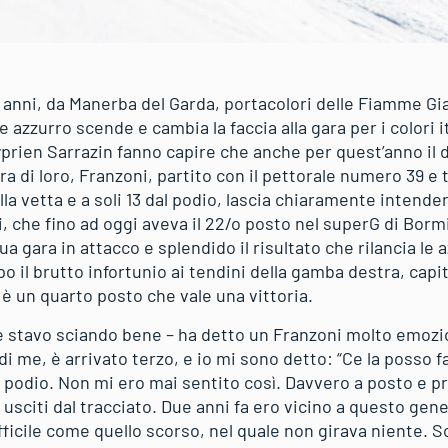
 anni, da Manerba del Garda, portacolori delle Fiamme Giall
ne azzurro scende e cambia la faccia alla gara per i colori it
rien Sarrazin fanno capire che anche per quest’anno il du
ra di loro, Franzoni, partito con il pettorale numero 39 e
a vetta e a soli 13 dal podio, lascia chiaramente intendere
ui, che fino ad oggi aveva il 22/o posto nel superG di Borm
sua gara in attacco e splendido il risultato che rilancia le
 il brutto infortunio ai tendini della gamba destra, capit
è un quarto posto che vale una vittoria.
 e stavo sciando bene – ha detto un Franzoni molto emozi
i me, è arrivato terzo, e io mi sono detto: “Ce la posso fa
podio. Non mi ero mai sentito così. Davvero a posto e pr
usciti dal tracciato. Due anni fa ero vicino a questo gener
ifficile come quello scorso, nel quale non girava niente. 