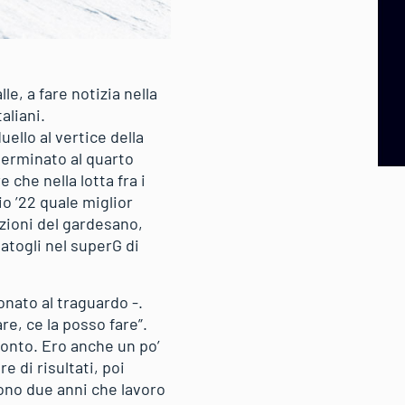
e, a fare notizia nella
aliani.
ello al vertice della
 terminato al quarto
 che nella lotta fra i
io ’22 quale miglior
 azioni del gardesano,
atogli nel superG di
onato al traguardo -.
re, ce la posso fare”.
onto. Ero anche un po’
e di risultati, poi
Sono due anni che lavoro