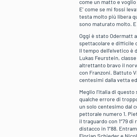
come un matto e voglio d
E’ come se mi fossi leva
testa molto più libera q
sono maturato molto. E 
Oggi è stato Odermatt a
spettacolare e difficile 
Il tempo dell’elvetico è
Lukas Feurstein, classe 
altrettanto bravo il nor
con Franzoni. Battuto V
centesimi dalla vetta ed
Meglio l’Italia di quest
qualche errore di tropp
un solo centesimo dal c
pettorale numero 1. Pie
il traguardo con 1″79 di 
distacco in 1″88. Entram
Florian Schieder e Nicol