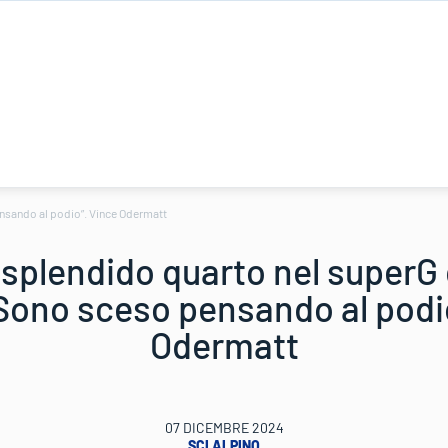
nsando al podio”. Vince Odermatt
 splendido quarto nel superG 
Sono sceso pensando al podi
Odermatt
07 DICEMBRE 2024
SCI ALPINO