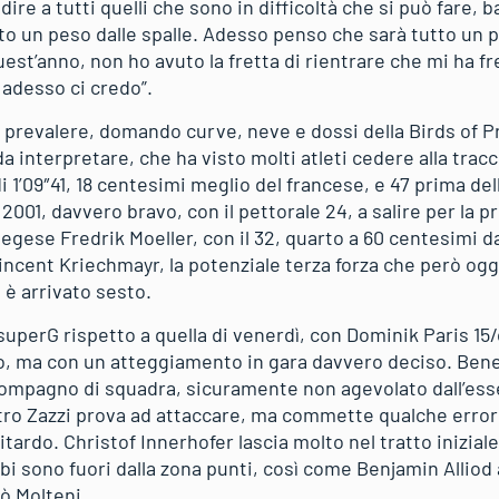
ire a tutti quelli che sono in difficoltà che si può fare, b
to un peso dalle spalle. Adesso penso che sarà tutto un po
uest’anno, non ho avuto la fretta di rientrare che mi ha f
adesso ci credo”.
 prevalere, domando curve, neve e dossi della Birds of P
da interpretare, che ha visto molti atleti cedere alla tracc
 di 1’09″41, 18 centesimi meglio del francese, e 47 prima d
2001, davvero bravo, con il pettorale 24, a salire per la p
vegese Fredrik Moeller, con il 32, quarto a 60 centesimi da
incent Kriechmayr, la potenziale terza forza che però ogg
 è arrivato sesto.
o superG rispetto a quella di venerdì, con Dominik Paris 15
o, ma con un atteggiamento in gara davvero deciso. Ben
ompagno di squadra, sicuramente non agevolato dall’esser
tro Zazzi prova ad attaccare, ma commette qualche errore 
ritardo. Christof Innerhofer lascia molto nel tratto inizial
bi sono fuori dalla zona punti, così come Benjamin Alliod a
ò Molteni.