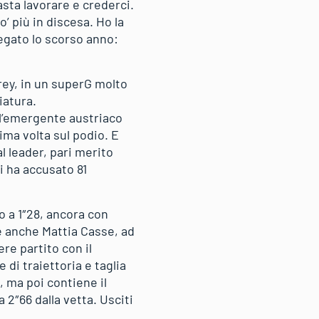
asta lavorare e crederci.
’ più in discesa. Ho la
regato lo scorso anno:
rey, in un superG molto
iatura.
ell’emergente austriaco
rima volta sul podio. E
l leader, pari merito
i ha accusato 81
/o a 1″28, ancora con
e anche Mattia Casse, ad
e partito con il
di traiettoria e taglia
e, ma poi contiene il
 2″66 dalla vetta. Usciti