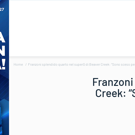
Home
Franzoni splendido quarto nel superG di Beaver Creek: “Sono sceso pe
Franzoni
Creek: “