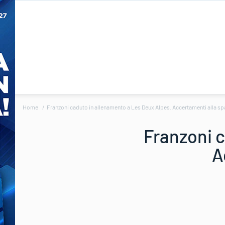
Home
Franzoni caduto in allenamento a Les Deux Alpes. Accertamenti alla spa
Franzoni c
A