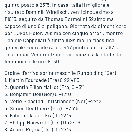
quinto posto a 23″5. In casa Italia il migliore è
risultato Dominik Windisch, venticinquesimo a
1’10″3, seguito da Thomas Bormolini 32simo ma
capace di uno 0 al poligono. Giornata da dimenticare
per LUkas Hofer, 75simo con cinque errori, mentre
Daniele Cappellari è finito 109simo. In classifica
generale Fourcade sale a 447 punti contro i 392 di
Desthieux. Venerdì 17 gennaio spazio alla staffetta
femminile alle ore 14.30.
Ordine d’arrivo sprint maschile Ruhpolding (Ger):
1. Martin Fourcade (Fra) 0 22’41″5
2. Quentin Fillon Maillet (Fra) 0 +3″1
3. Benjamin Doll (Ger) 0 +12″0
4. Vetle Sjaastad Christiansen (Nor) +22″2
5. Simon Desthieux (Fra) 1 +23″5
5. Fabien Claude (Fra) 1 +23″5
7. Philipp Nauwrath (Ger) 0 +24″6
8. Artem Pryma (Ucr) 0 +27″3