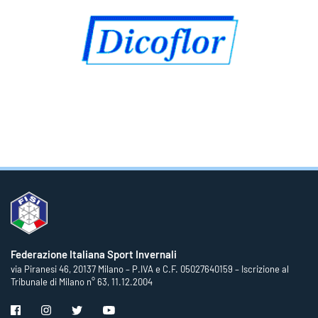
Federazione Italiana Sport Invernali
via Piranesi 46, 20137 Milano – P.IVA e C.F. 05027640159 – Iscrizione al
Tribunale di Milano n° 63, 11.12.2004