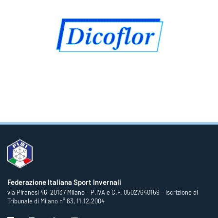
Federazione Italiana Sport Invernali
via Piranesi 46, 20137 Milano – P.IVA e C.F. 05027640159 – Iscrizione al
Tribunale di Milano n° 63, 11.12.2004